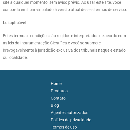
site a qualquer momento, sem aviso prévio. Ao usar este site, você
concorda em ficar vinculado à versão atual desses termos de serviço.
Lei aplicável
Estes termos e condições são regidos e interpretados de acordo com
as leis da Instrumentação Científica e você se submete
irrevogavelmente à jurisdição exclusiva dos tribunais naquele estado
ou localidade.
Home
Produtos
Contato
Blog
Agentes autorizados
Política de privacidade
Termos de uso