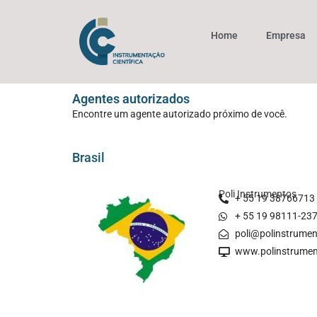
Home
Empresa
Agentes autorizados
Encontre um agente autorizado próximo de você.
Brasil
Poli Instrumentos
+ 55 19 38766713
+ 55 19 98111-23
poli@polinstrume
www.polinstrumen