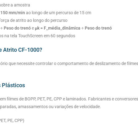
 sobre a amostra
e 150 mm/min
ao longo de um percurso de 15 cm
força de atrito ao longo do percurso
 ÷ Peso do trenó
e
µk = F_média_dinâmica ÷ Peso do trenó
dos na tela TouchScreen em 60 segundos
e Atrito CF-1000?
tório que necessite controlar o comportamento de deslizamento de filmes
 Plásticos
em filmes de BOPP, PET, PE, CPP e laminados. Fabricantes e conversores
ar paradas, amassamentos ou variações de velocidade.
ET, PE, CPP)