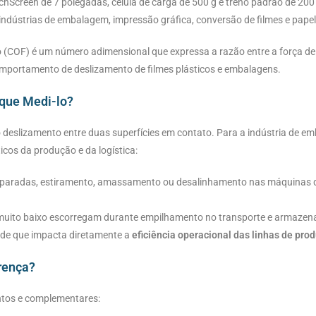
uchScreen de 7 polegadas, célula de carga de 500 g e trenó padrão de 20
 indústrias de embalagem, impressão gráfica, conversão de filmes e papel
to (COF) é um número adimensional que expressa a razão entre a força de 
comportamento de deslizamento de filmes plásticos e embalagens.
 que Medi-lo?
o deslizamento entre duas superfícies em contato. Para a indústria de emb
icos da produção e da logística:
aradas, estiramento, amassamento ou desalinhamento nas máquinas d
uito baixo escorregam durante empilhamento no transporte e armazen
ade que impacta diretamente a
eficiência operacional das linhas de pro
erença?
intos e complementares: