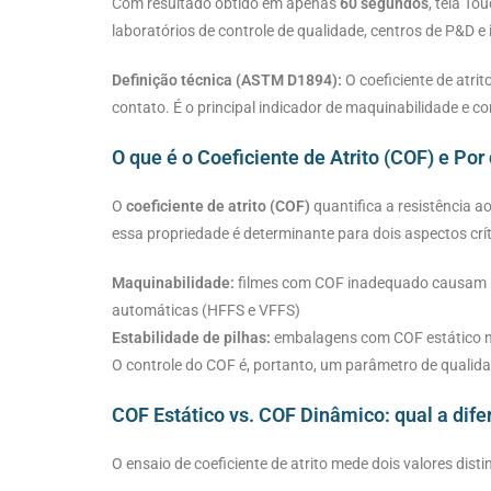
Com resultado obtido em apenas
60 segundos
, tela To
laboratórios de controle de qualidade, centros de P&D e
Definição técnica (ASTM D1894):
O coeficiente de atri
contato. É o principal indicador de maquinabilidade e 
O que é o Coeficiente de Atrito (COF) e Por
O
coeficiente de atrito (COF)
quantifica a resistência a
essa propriedade é determinante para dois aspectos crít
Maquinabilidade:
filmes com COF inadequado causam p
automáticas (HFFS e VFFS)
Estabilidade de pilhas:
embalagens com COF estático m
O controle do COF é, portanto, um parâmetro de qualid
COF Estático vs. COF Dinâmico: qual a dif
O ensaio de coeficiente de atrito mede dois valores dist