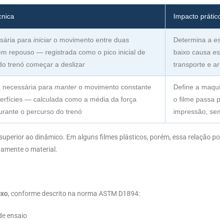
cnica
Impacto prátic
sária para
iniciar
o movimento entre duas
Determina a es
em repouso — registrada como o pico inicial de
baixo causa e
do trenó começar a deslizar
transporte e 
 necessária para
manter
o movimento constante
Define a maqui
perfícies — calculada como a média da força
o filme passa 
urante o percurso do trenó
impressão, se
 superior ao dinâmico. Em alguns filmes plásticos, porém, essa relação p
tamente o material.
ixo
, conforme descrito na norma ASTM D1894:
de ensaio