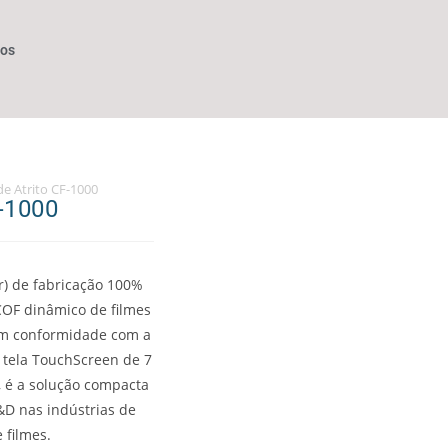
dos
e Atrito CF-1000
-1000
r) de fabricação 100%
 COF dinâmico de filmes
 em conformidade com a
tela TouchScreen de 7
, é a solução compacta
P&D nas indústrias de
 filmes.