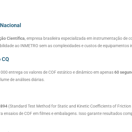
 Nacional
ão Científica
, empresa brasileira especializada em instrumentação de c
eabilidade ao INMETRO sem as complexidades e custos de equipamentos 
o CQ
000 entrega os valores de COF estático e dinâmico em apenas
60 segun
lume de análises diárias.
1894
(Standard Test Method for Static and Kinetic Coefficients of Friction
ara ensaios de COF em filmes e embalagens. Isso garante resultados comp