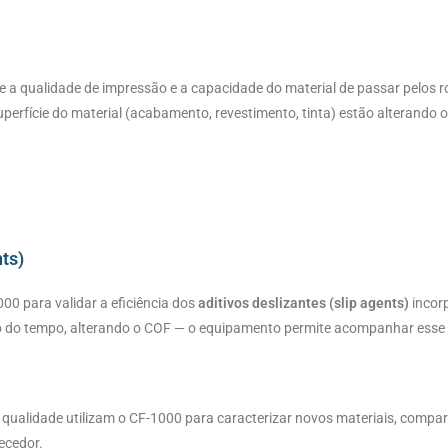
te a qualidade de impressão e a capacidade do material de passar pelos ro
uperfície do material (acabamento, revestimento, tinta) estão alterando o 
ts)
00 para validar a eficiência dos
aditivos deslizantes (slip agents)
incorp
go do tempo, alterando o COF — o equipamento permite acompanhar esse 
qualidade utilizam o CF-1000 para caracterizar novos materiais, compara
ecedor.