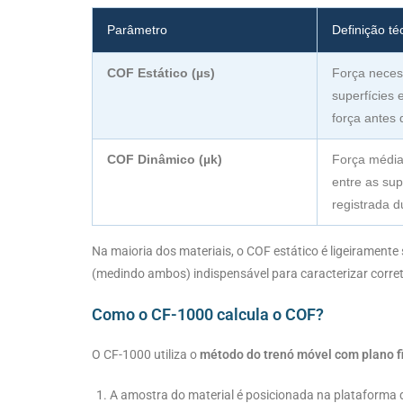
Parâmetro
Definição té
COF Estático (µs)
Força neces
superfícies 
força antes 
COF Dinâmico (µk)
Força média
entre as su
registrada d
Na maioria dos materiais, o COF estático é ligeiramente
(medindo ambos) indispensável para caracterizar corre
Como o CF-1000 calcula o COF?
O CF-1000 utiliza o
método do trenó móvel com plano f
A amostra do material é posicionada na plataforma 