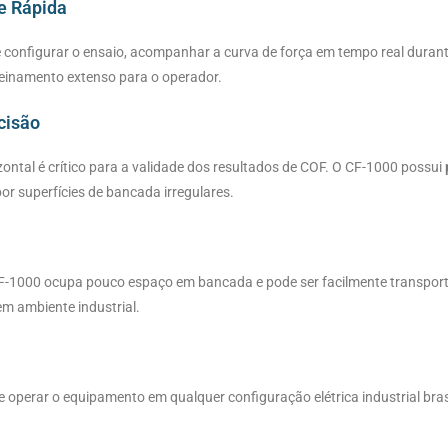
 e Rápida
 configurar o ensaio, acompanhar a curva de força em tempo real durante
reinamento extenso para o operador.
cisão
izontal é crítico para a validade dos resultados de COF. O CF-1000 possui
r superfícies de bancada irregulares.
CF-1000 ocupa pouco espaço em bancada e pode ser facilmente transporta
em ambiente industrial.
 operar o equipamento em qualquer configuração elétrica industrial bra