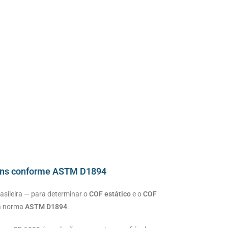
agens conforme ASTM D1894
sileira — para determinar o
COF estático
e o
COF
 a norma
ASTM D1894
.