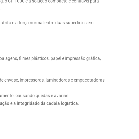
0 g, o CF-1000 é a solução compacta e confiável para
.
atrito e a força normal entre duas superfícies em
alagens, filmes plásticos, papel e impressão gráfica,
e envase, impressoras, laminadoras e empacotadoras
amento, causando quedas e avarias
dução
e a
integridade da cadeia logística
.