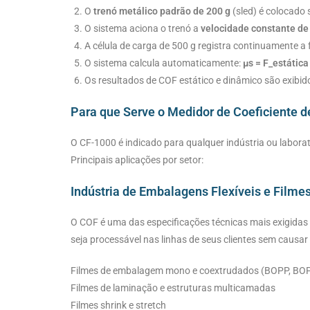
O
trenó metálico padrão de 200 g
(sled) é colocado
O sistema aciona o trenó a
velocidade constante d
A célula de carga de 500 g registra continuamente a 
O sistema calcula automaticamente:
µs = F_estática
Os resultados de COF estático e dinâmico são exibi
Para que Serve o Medidor de Coeficiente d
O CF-1000 é indicado para qualquer indústria ou labora
Principais aplicações por setor:
Indústria de Embalagens Flexíveis e Filmes
O COF é uma das especificações técnicas mais exigidas 
seja processável nas linhas de seus clientes sem caus
Filmes de embalagem mono e coextrudados (BOPP, BOP
Filmes de laminação e estruturas multicamadas
Filmes shrink e stretch